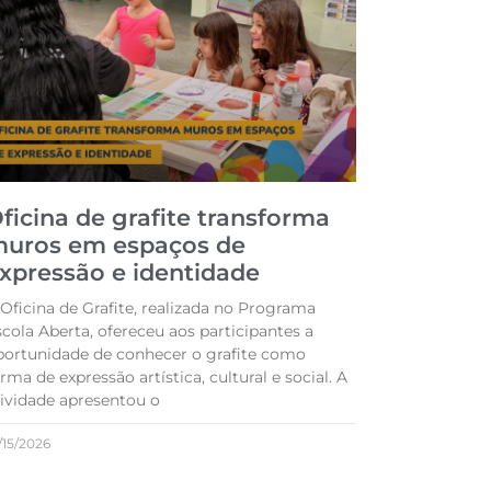
ficina de grafite transforma
uros em espaços de
xpressão e identidade
 Oficina de Grafite, realizada no Programa
cola Aberta, ofereceu aos participantes a
portunidade de conhecer o grafite como
rma de expressão artística, cultural e social. A
tividade apresentou o
/15/2026