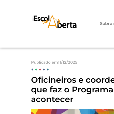
Sobre 
Publicado em11/12/2025
•
•
•
•
•
Oficineiros e coord
que faz o Programa
acontecer