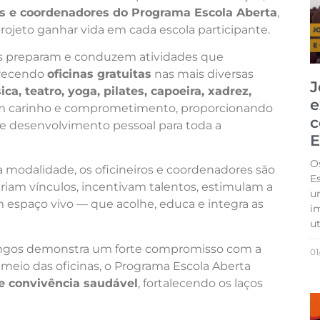
ros e coordenadores do Programa Escola Aberta
,
rojeto ganhar vida em cada escola participante.
is preparam e conduzem atividades que
erecendo
oficinas gratuitas
nas mais diversas
J
ca, teatro, yoga, pilates, capoeira, xadrez,
e
com carinho e comprometimento, proporcionando
c
e desenvolvimento pessoal para toda a
E
O
 modalidade, os oficineiros e coordenadores são
E
 criam vínculos, incentivam talentos, estimulam a
um
 espaço vivo — que acolhe, educa e integra as
i
u
mingos demonstra um forte compromisso com a
01
 meio das oficinas, o Programa Escola Aberta
 e convivência saudável
, fortalecendo os laços