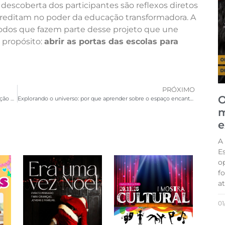
 descoberta dos participantes são reflexos diretos
reditam no poder da educação transformadora. A
todos que fazem parte desse projeto que une
propósito:
abrir as portas das escolas para
PRÓXIMO
O
Olimpíadas do Programa Escola Aberta promovem integração e saúde para todas as idades
Explorando o universo: por que aprender sobre o espaço encanta e desenvolve as crianças
m
e
A
Es
o
fo
a
01