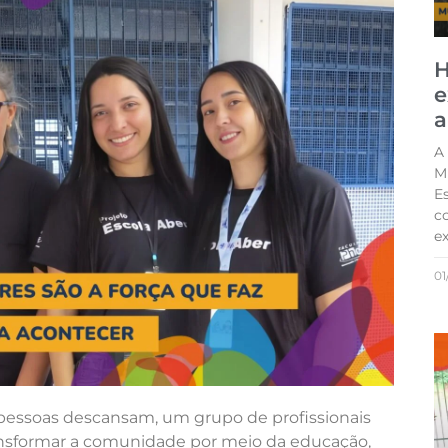
H
e
a
A
M
E
c
ex
01
pessoas descansam, um grupo de profissionais
ransformar a comunidade por meio da educação,